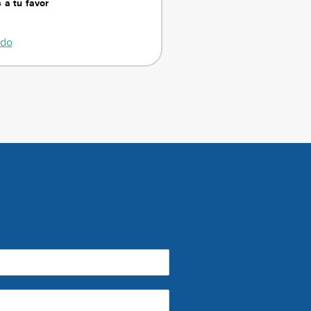
 a tu favor
ndo