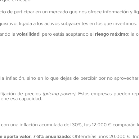
ecio de participar en un mercado que nos ofrece información y liq
sitivo, ligada a los activos subyacentes en los que invertimos.
nando la
volatilidad
, pero estás aceptando el
riesgo máximo
: la
 la inflación, sino en lo que dejas de percibir por no aprovecha
ijación de precios
(pricing power)
. Estas empresas pueden reper
tiene esa capacidad.
o con una inflación acumulada del 30%, tus 12.000 € comprarán 
e aporta valor, 7-8% anualizado:
Obtendrías unos 20.000 €. Incl