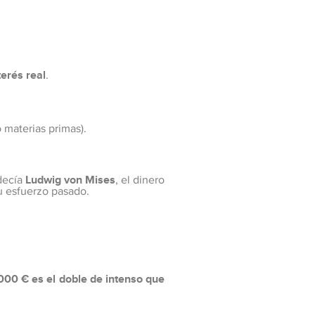
terés real
.
materias primas).
decía
Ludwig von Mises
, el dinero
tu esfuerzo pasado.
.000 € es el doble de intenso que