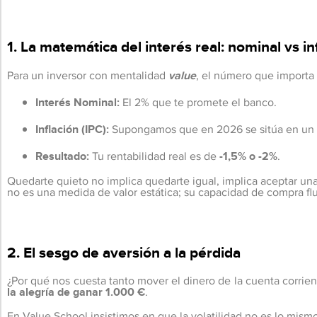
1. La matemática del interés real: nominal vs in
Para un inversor con mentalidad
value
, el número que importa 
Interés Nominal:
El 2% que te promete el banco.
Inflación (IPC):
Supongamos que en 2026 se sitúa en un 3,
Resultado:
Tu rentabilidad real es de
-1,5% o -2%
.
Quedarte quieto no implica quedarte igual, implica aceptar u
no es una medida de valor estática; su capacidad de compra fluc
2. El sesgo de aversión a la pérdida
¿Por qué nos cuesta tanto mover el dinero de la cuenta corrien
la alegría de ganar 1.000 €
.
En Value School insistimos en que la volatilidad no es lo mismo